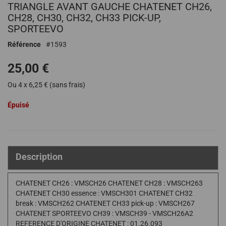
TRIANGLE AVANT GAUCHE CHATENET CH26,
au
début
CH28, CH30, CH32, CH33 PICK-UP,
de
SPORTEEVO
la
Référence
1593
Galerie
d’images
25,00 €
Ou 4 x 6,25 € (sans frais)
Épuisé
Description
CHATENET CH26 : VMSCH26 CHATENET CH28 : VMSCH263
CHATENET CH30 essence : VMSCH301 CHATENET CH32
break : VMSCH262 CHATENET CH33 pick-up : VMSCH267
CHATENET SPORTEEVO CH39 : VMSCH39 - VMSCH26A2
REFERENCE D'ORIGINE CHATENET : 01.26.093