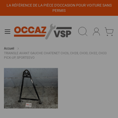
Panneau de gestion des cookies
LA RÉFÉRENCE DE LA PIÈCE D'OCCASION POUR VOITURE SANS
PERMIS
Accueil
TRIANGLE AVANT GAUCHE CHATENET CH26, CH28, CH30, CH32, CH33
PICK-UP, SPORTEEVO
Passer
à
la
fin
de
la
galerie
d’images
Passer