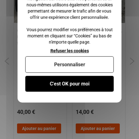
nous-mêmes utilisons également des cookies
permettant de mesurer le trafic afin de vous
offrir une expérience client personnalisée.
Vous pourrez modifier vos préférences à tout
Capot Chatenet Media ,
Triangle CHATENET MEDIA,
Va
moment en cliquant sur “Cookies” au bas de
Barooder , Speedino (
STELLA
20
n'importe quelle page.
fissuré )
JA
BA
Refuser les cookies
SP
AB
Personnaliser
2-
XT
MI
C'est OK pour moi
MC
LO
8
40,00 €
14,00 €
7
Ajouter au panier
Ajouter au panier