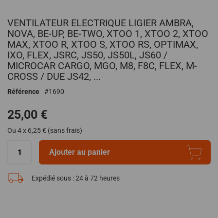
Passer
VENTILATEUR ELECTRIQUE LIGIER AMBRA,
au
début
NOVA, BE-UP, BE-TWO, XTOO 1, XTOO 2, XTOO
de
MAX, XTOO R, XTOO S, XTOO RS, OPTIMAX,
la
IXO, FLEX, JSRC, JS50, JS50L, JS60 /
Galerie
MICROCAR CARGO, MGO, M8, F8C, FLEX, M-
d’images
CROSS / DUE JS42, ...
Référence
1690
25,00 €
Ou 4 x 6,25 € (sans frais)
Ajouter au panier
Expédié sous :
24 à 72 heures