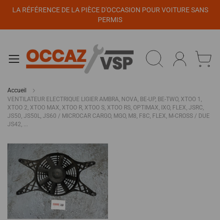
Panneau de gestion des cookies
LA RÉFÉRENCE DE LA PIÈCE D'OCCASION POUR VOITURE SANS
PERMIS
Accueil
VENTILATEUR ELECTRIQUE LIGIER AMBRA, NOVA, BE-UP, BE-TWO, XTOO 1,
XTOO 2, XTOO MAX, XTOO R, XTOO S, XTOO RS, OPTIMAX, IXO, FLEX, JSRC,
JS50, JS50L, JS60 / MICROCAR CARGO, MGO, M8, F8C, FLEX, M-CROSS / DUE
JS42, ...
Passer
à
la
fin
de
la
galerie
d’images