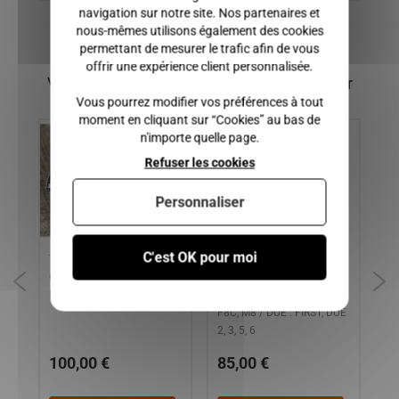
navigation sur notre site. Nos partenaires et
nous-mêmes utilisons également des cookies
permettant de mesurer le trafic afin de vous
offrir une expérience client personnalisée.
Vous pourriez également être intéressé par
Vous pourrez modifier vos préférences à tout
moment en cliquant sur “Cookies” au bas de
n'importe quelle page.
Refuser les cookies
Personnaliser
C'est OK pour moi
TRAVERSE FIXATION DE
Porte moyeu droit LIGIER :
SU
A,
COFFRE/ HAYON
IXO, JS50, JS50L, JSRC,
LE
MICROCAR MGO 1 et 2
FLEX / MICROCAR : MGO,
XT
F8C, M8 / DUE : FIRST, DUE
MA
2, 3, 5, 6
XT
100,00 €
85,00 €
1