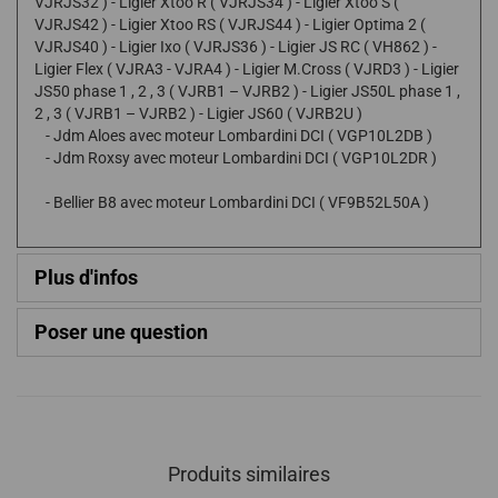
VJRJS32 ) - Ligier Xtoo R ( VJRJS34 ) - Ligier Xtoo S (
VJRJS42 ) - Ligier Xtoo RS ( VJRJS44 ) - Ligier Optima 2 (
VJRJS40 ) - Ligier Ixo ( VJRJS36 ) - Ligier JS RC ( VH862 ) -
Ligier Flex ( VJRA3 - VJRA4 ) - Ligier M.Cross ( VJRD3 ) - Ligier
JS50 phase 1 , 2 , 3 ( VJRB1 – VJRB2 ) - Ligier JS50L phase 1 ,
2 , 3 ( VJRB1 – VJRB2 ) - Ligier JS60 ( VJRB2U )
- Jdm Aloes avec moteur Lombardini DCI ( VGP10L2DB )
- Jdm Roxsy avec moteur Lombardini DCI ( VGP10L2DR )
- Bellier B8 avec moteur Lombardini DCI ( VF9B52L50A )
Plus d'infos
Poser une question
Produits similaires