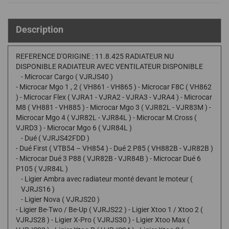
Description
REFERENCE D'ORIGINE : 11.8.425 RADIATEUR NU
DISPONIBLE RADIATEUR AVEC VENTILATEUR DISPONIBLE
- Microcar Cargo ( VJRJS40 )
- Microcar Mgo 1 , 2 ( VH861 - VH865 ) - Microcar F8C ( VH862
) - Microcar Flex ( VJRA1 - VJRA2 - VJRA3 - VJRA4 ) - Microcar
M8 ( VH881 - VH885 ) - Microcar Mgo 3 ( VJR82L - VJR83M ) -
Microcar Mgo 4 ( VJR82L - VJR84L ) - Microcar M.Cross (
VJRD3 ) - Microcar Mgo 6 ( VJR84L )
- Dué ( VJRJS42FDD )
- Dué First ( VTB54 – VH854 ) - Dué 2 P85 ( VH882B - VJR82B )
- Microcar Dué 3 P88 ( VJR82B - VJR84B ) - Microcar Dué 6
P105 ( VJR84L )
- Ligier Ambra avec radiateur monté devant le moteur (
VJRJS16 )
- Ligier Nova ( VJRJS20 )
- Ligier Be-Two / Be-Up ( VJRJS22 ) - Ligier Xtoo 1 / Xtoo 2 (
VJRJS28 ) - Ligier X-Pro ( VJRJS30 ) - Ligier Xtoo Max (