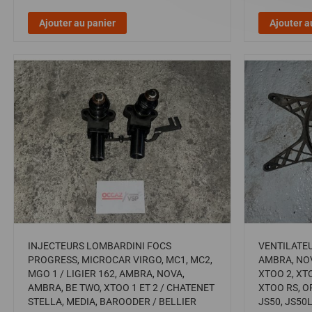
Ajouter au panier
Ajouter a
INJECTEURS LOMBARDINI FOCS
VENTILATEU
PROGRESS, MICROCAR VIRGO, MC1, MC2,
AMBRA, NOV
MGO 1 / LIGIER 162, AMBRA, NOVA,
XTOO 2, XT
AMBRA, BE TWO, XTOO 1 ET 2 / CHATENET
XTOO RS, OP
STELLA, MEDIA, BAROODER / BELLIER
JS50, JS50