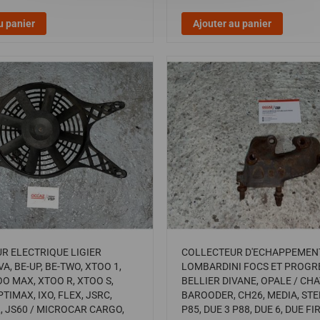
u panier
Ajouter au panier
R ELECTRIQUE LIGIER
COLLECTEUR D'ECHAPPEMEN
A, BE-UP, BE-TWO, XTOO 1,
LOMBARDINI FOCS ET PROGRE
OO MAX, XTOO R, XTOO S,
BELLIER DIVANE, OPALE / CH
TIMAX, IXO, FLEX, JSRC,
BAROODER, CH26, MEDIA, STE
L, JS60 / MICROCAR CARGO,
P85, DUE 3 P88, DUE 6, DUE FI