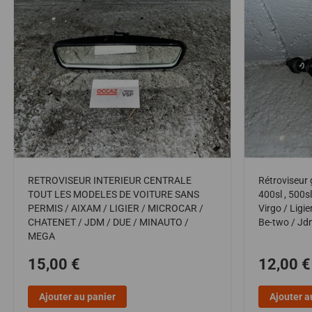
RETROVISEUR INTERIEUR CENTRALE
Rétroviseur
TOUT LES MODELES DE VOITURE SANS
400sl , 500s
PERMIS / AIXAM / LIGIER / MICROCAR /
Virgo / Ligie
CHATENET / JDM / DUE / MINAUTO /
Be-two / Jd
MEGA
15,00 €
12,00 €
Ajouter au panier
Ajouter a