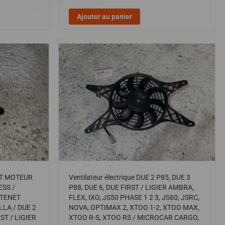
Ajouter au panier
T MOTEUR
Ventilateur électrique DUE 2 P85, DUE 3
SS /
P88, DUE 6, DUE FIRST / LIGIER AMBRA,
ATENET
FLEX, IXO, JS50 PHASE 1 2 3, JS60, JSRC,
LLA / DUE 2
NOVA, OPTIMAX 2, XTOO 1-2, XTOO MAX,
RST / LIGIER
XTOO R-S, XTOO RS / MICROCAR CARGO,