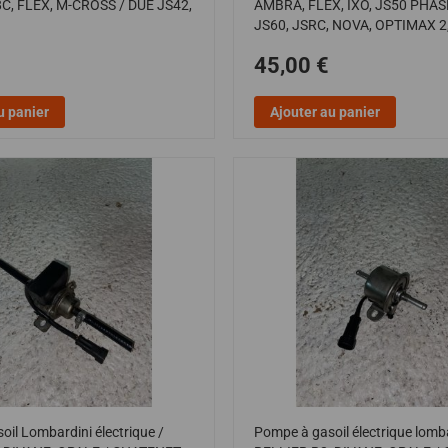
C, FLEX, M-CROSS / DUE JS42,
AMBRA, FLEX, IXO, JS50 PHASE 
JS60, JSRC, NOVA, OPTIMAX 2, 
45,00 €
u panier
Ajouter au panier
il Lombardini électrique /
Pompe à gasoil électrique lomba