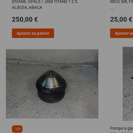
DIVANE, OPALE / JDM TITANE 1 2 3,
MGO, M8, F8
ALBIZIA, ABACA
...
250,00 €
25,00 €
Ajouter au panier
Ajouter a
Pompe a gaso
- 16%