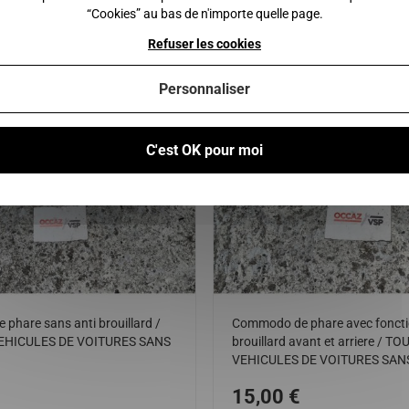
“Cookies” au bas de n'importe quelle page.
u panier
Ajouter au panier
Refuser les cookies
Personnaliser
C'est OK pour moi
phare sans anti brouillard /
Commodo de phare avec fonctio
EHICULES DE VOITURES SANS
brouillard avant et arriere / TO
VEHICULES DE VOITURES SAN
15,00 €