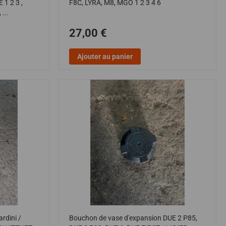
1 2 3 ,
F8C, LYRA, M8, MGO 1 2 3 4 6
...
27,00 €
Ajouter au panier
rdini /
Bouchon de vase d'expansion DUE 2 P85,