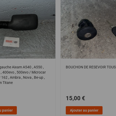
 gauche Aixam A540 , A550 ,
BOUCHON DE RESEVOIR TOU
l , 400evo , 500evo / Microcar
r 162 , Ambra , Nova , Be-up ,
m Titane
15,00 €
u panier
Ajouter au panier