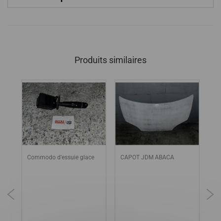
Produits similaires
Commodo d'essuie glace
CAPOT JDM ABACA
PO
JDM
PA