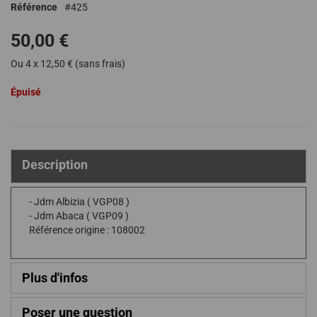
Référence
425
de
la
50,00 €
Galerie
d’images
Ou 4 x 12,50 € (sans frais)
Épuisé
Description
- Jdm Albizia ( VGP08 )
- Jdm Abaca ( VGP09 )
Référence origine : 108002
Plus d'infos
Poser une question