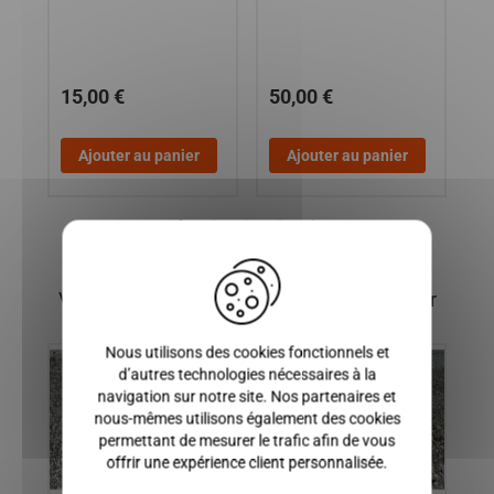
15,00 €
50,00 €
1
Ajouter au panier
Ajouter au panier
X
Vous pourriez également être intéressé par
Nous utilisons des cookies fonctionnels et
d’autres technologies nécessaires à la
navigation sur notre site. Nos partenaires et
nous-mêmes utilisons également des cookies
permettant de mesurer le trafic afin de vous
offrir une expérience client personnalisée.