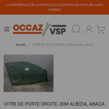
Panneau de gestion des cookies
LA RÉFÉRENCE DE LA PIÈCE D'OCCASION POUR VOITURE SANS
PERMIS
Accueil
VITRE DE PORTE DROITE JDM ALBIZIA, ABACA
Passer
à
la
fin
de
la
galerie
d’images
Passer
VITRE DE PORTE DROITE JDM ALBIZIA, ABACA
au
début