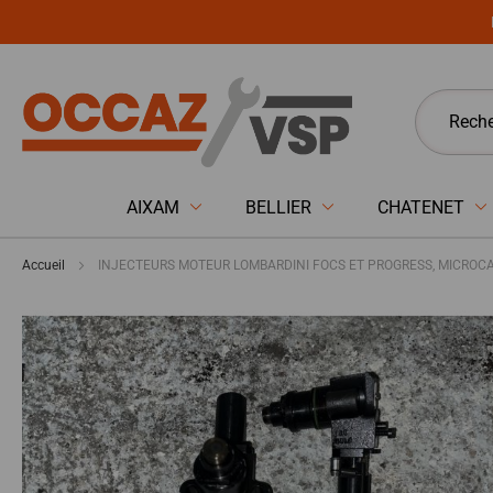
Panneau de gestion des cookies
AIXAM
BELLIER
CHATENET
Accueil
INJECTEURS MOTEUR LOMBARDINI FOCS ET PROGRESS, MICROCAR 
Passer
à
la
fin
de
la
galerie
d’images