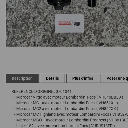
Passer
au
début
de
Description
Détails
Plus d'infos
Poser une 
la
Galerie
REFERENCE D'ORIGINE : 0701041
d’images
- Microcar Virgo avec moteur Lombardini Focs ( VH840BBL0 )
- Microcar MC1 avec moteur Lombardini Focs ( VH851XL )
- Microcar MC2 avec moteur Lombardini Focs ( VH852XX )
- Microcar MC Highland avec moteur Lombardini Focs ( VH852P
- Microcar MGO 1 avec moteur Lombardini Progress ( VH861BL 
- Ligier 162 avec moteur Lombardini Focs ( VJRJS16FD )