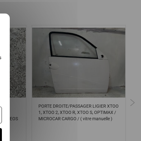
X
s
PORTE DROITE/PASSAGER LIGIER XTOO
D
E,
1, XTOO 2, XTOO R, XTOO S, OPTIMAX /
M
Y, XHEOS
MICROCAR CARGO / ( vitre manuelle )
B