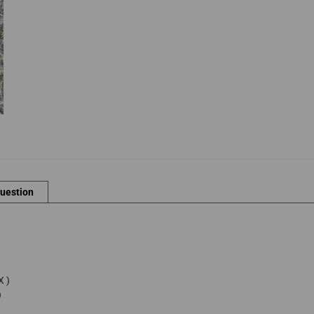
question
X )
)