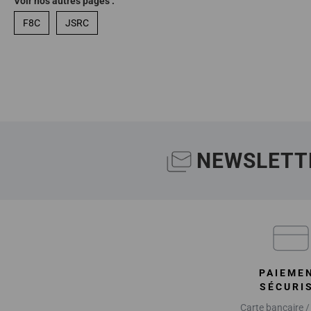
Voir nos autres pages :
F8C
JSRC
NEWSLETT
PAIEME
SÉCURI
Carte bancaire /