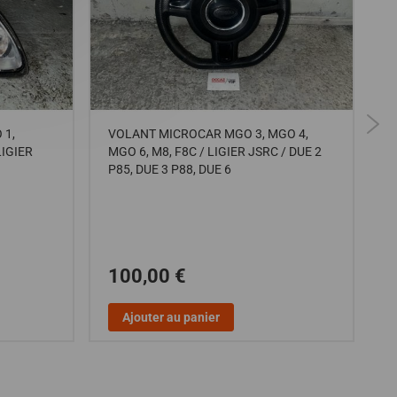
 1,
VOLANT MICROCAR MGO 3, MGO 4,
A
LIGIER
MGO 6, M8, F8C / LIGIER JSRC / DUE 2
F
P85, DUE 3 P88, DUE 6
100,00 €
Ajouter au panier