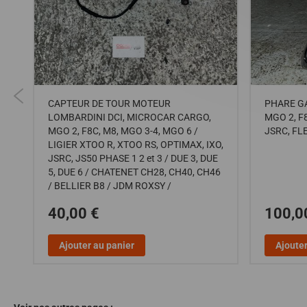
CAPTEUR DE TOUR MOTEUR
PHARE G
LOMBARDINI DCI, MICROCAR CARGO,
MGO 2, F8
MGO 2, F8C, M8, MGO 3-4, MGO 6 /
JSRC, FL
LIGIER XTOO R, XTOO RS, OPTIMAX, IXO,
JSRC, JS50 PHASE 1 2 et 3 / DUE 3, DUE
5, DUE 6 / CHATENET CH28, CH40, CH46
/ BELLIER B8 / JDM ROXSY /
40,00 €
100,0
Ajouter au panier
Ajouter