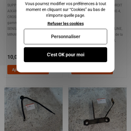
Vous pourrez modifier vos préférences à tout
SUPPORT MOTEUR AVANT
SUPPORT MOTEUR BOITE DROIT
moment en cliquant sur “Cookies” au bas de
AIXAM CITY, CROSSLINE,
AIXAM 300, 400sl, 500sl, 400.4,
n'importe quelle page.
CROSSOVER, COUPE ( de la
400evo, 500.4, 500.5, A721,
gamme IMPULSION, VISION,
A741, A751, CITY, CITY S,
Refuser les cookies
SENSATION, EMOTION )
ROADLINE, SCOUTY, CROSSLINE,
MINAUTO ACCESS
CROSSOVER, COUPE, GTO, ( de la
Personnaliser
gamme IMPULSION, VISION,
SENSATION et EMOTION )
C'est OK pour moi
10,00 €
9,00 €
Ajouter au panier
Ajouter au panier