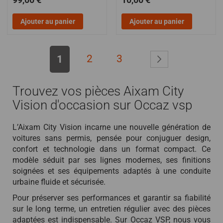
Ajouter au panier
Ajouter au panier
Page
2
3
Page
Suivant >
1
Trouvez vos pièces Aixam City
Vision d'occasion sur Occaz vsp
L’Aixam City Vision incarne une nouvelle génération de
voitures sans permis, pensée pour conjuguer design,
confort et technologie dans un format compact. Ce
modèle séduit par ses lignes modernes, ses finitions
soignées et ses équipements adaptés à une conduite
urbaine fluide et sécurisée.
Pour préserver ses performances et garantir sa fiabilité
sur le long terme, un entretien régulier avec des pièces
adaptées est indispensable. Sur Occaz VSP, nous vous