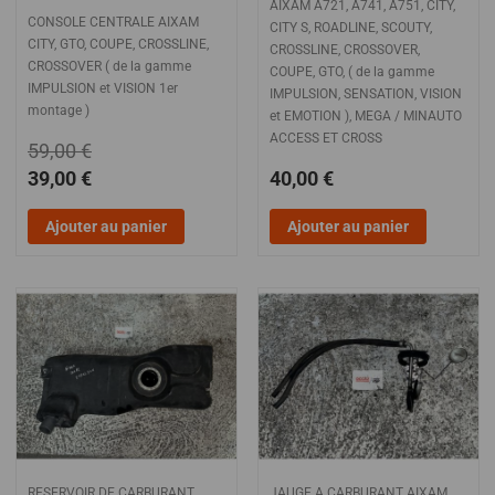
AIXAM A721, A741, A751, CITY,
CONSOLE CENTRALE AIXAM
CITY S, ROADLINE, SCOUTY,
CITY, GTO, COUPE, CROSSLINE,
CROSSLINE, CROSSOVER,
CROSSOVER ( de la gamme
COUPE, GTO, ( de la gamme
IMPULSION et VISION 1er
IMPULSION, SENSATION, VISION
montage )
et EMOTION ), MEGA / MINAUTO
ACCESS ET CROSS
59,00 €
39,00 €
40,00 €
Ajouter au panier
Ajouter au panier
RESERVOIR DE CARBURANT
JAUGE A CARBURANT AIXAM