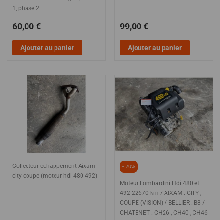
1, phase 2
60,00 €
99,00 €
Ajouter au panier
Ajouter au panier
Collecteur echappement Aixam
- 20%
city coupe (moteur hdi 480 492)
Moteur Lombardini Hdi 480 et
492 22670 km / AIXAM : CITY ,
COUPE (VISION) / BELLIER : B8 /
CHATENET : CH26 , CH40 , CH46