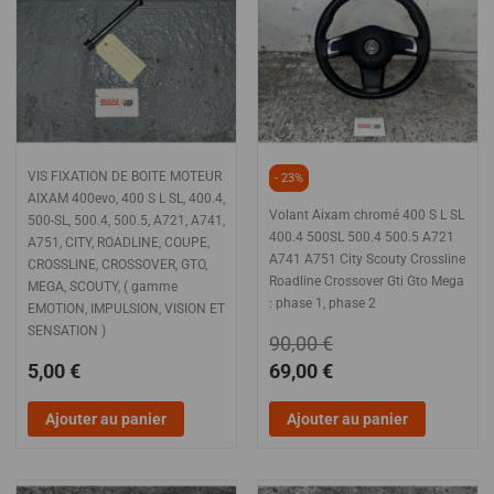
VIS FIXATION DE BOITE MOTEUR
- 23%
AIXAM 400evo, 400 S L SL, 400.4,
Volant Aixam chromé 400 S L SL
500-SL, 500.4, 500.5, A721, A741,
400.4 500SL 500.4 500.5 A721
A751, CITY, ROADLINE, COUPE,
A741 A751 City Scouty Crossline
CROSSLINE, CROSSOVER, GTO,
Roadline Crossover Gti Gto Mega
MEGA, SCOUTY, ( gamme
: phase 1, phase 2
EMOTION, IMPULSION, VISION ET
SENSATION )
90,00 €
5,00 €
69,00 €
Ajouter au panier
Ajouter au panier