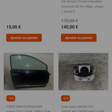
City Scouty Crossline Roadline
Crossover Gti Gto Mega : phase
1, phase 2
170,00 €
15,00 €
145,00 €
Ajouter au panier
Ajouter au panier
- 35%
- 42%
PORTE DROITE/PASSAGER
Etrier avant AIXAM CITY
Aixam CITY, COUPE, (IMPULSION,
CROSSLINE CROSSOVER COUPE