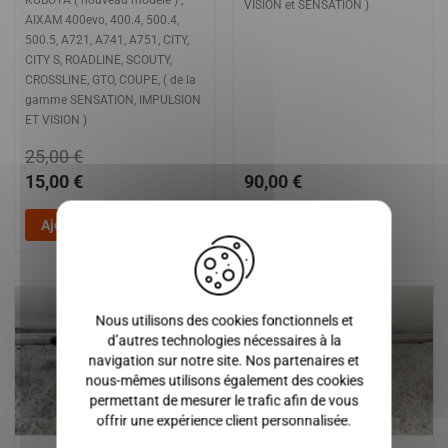
VISION et SENSATION )
AIXAM 400evo, 400.4, 500.4,
500.5, A721, A741, A751, CITY,
CITY S, ROADLINE, SCOUTY,
CROSSLINE, GTO, COUPE, ( de la
gamme SENSATION, IMPULSION
ET VISION )
25,00 €
15,00 €
90,00 €
X
Ajouter au panier
Ajouter au panier
Nous utilisons des cookies fonctionnels et
d’autres technologies nécessaires à la
navigation sur notre site. Nos partenaires et
nous-mêmes utilisons également des cookies
permettant de mesurer le trafic afin de vous
offrir une expérience client personnalisée.