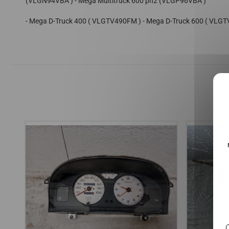
(VLGN94VBA ) - Mega Multitruck 600 ph2 (VLGP96VBA )
- Mega D-Truck 400 ( VLGTV490FM ) - Mega D-Truck 600 ( VLGT