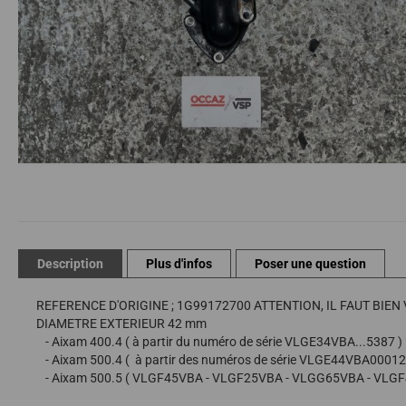
Passer
au
début
de
Description
Plus d'infos
Poser une question
la
Galerie
REFERENCE D'ORIGINE ; 1G99172700 ATTENTION, IL FAUT BIE
d’images
DIAMETRE EXTERIEUR 42 mm
- Aixam 400.4 ( à partir du numéro de série VLGE34VBA...5387 )
- Aixam 500.4 ( à partir des numéros de série VLGE44VBA0
- Aixam 500.5 ( VLGF45VBA - VLGF25VBA - VLGG65VBA - VLG