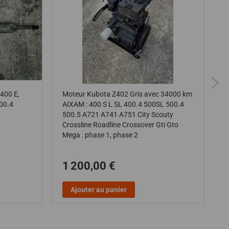
 400 E,
Moteur Kubota Z402 Gris avec 34000 km
C
500.4
AIXAM : 400 S L SL 400.4 500SL 500.4
A
500.5 A721 A741 A751 City Scouty
C
Crossline Roadline Crossover Gti Gto
M
Mega : phase 1, phase 2
1 200,00 €
Ajouter au panier