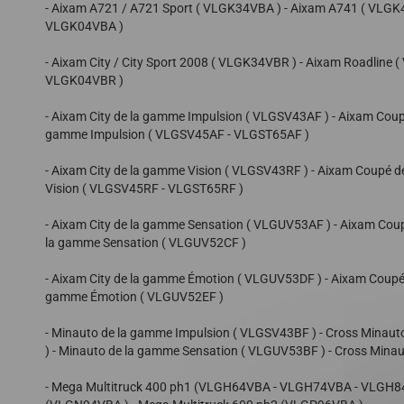
- Aixam A721 / A721 Sport ( VLGK34VBA ) - Aixam A741 ( VLGK
VLGK04VBA )
- Aixam City / City Sport 2008 ( VLGK34VBR ) - Aixam Roadlin
VLGK04VBR )
- Aixam City de la gamme Impulsion ( VLGSV43AF ) - Aixam Cou
gamme Impulsion ( VLGSV45AF - VLGST65AF )
- Aixam City de la gamme Vision ( VLGSV43RF ) - Aixam Coupé 
Vision ( VLGSV45RF - VLGST65RF )
- Aixam City de la gamme Sensation ( VLGUV53AF ) - Aixam Co
la gamme Sensation ( VLGUV52CF )
- Aixam City de la gamme Émotion ( VLGUV53DF ) - Aixam Coup
gamme Émotion ( VLGUV52EF )
- Minauto de la gamme Impulsion ( VLGSV43BF ) - Cross Minaut
) - Minauto de la gamme Sensation ( VLGUV53BF ) - Cross Mina
- Mega Multitruck 400 ph1 (VLGH64VBA - VLGH74VBA - VLGH84