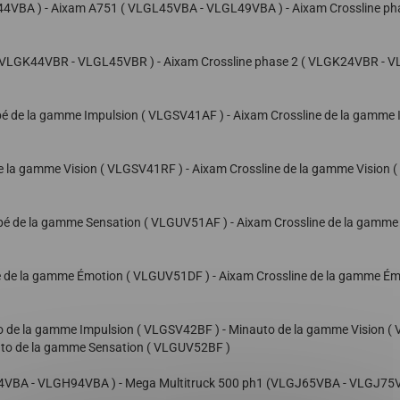
44VBA ) - Aixam A751 ( VLGL45VBA - VLGL49VBA ) - Aixam Crossline ph
e ( VLGK44VBR - VLGL45VBR ) - Aixam Crossline phase 2 ( VLGK24VBR -
pé de la gamme Impulsion ( VLGSV41AF ) - Aixam Crossline de la gamme
de la gamme Vision ( VLGSV41RF ) - Aixam Crossline de la gamme Visio
upé de la gamme Sensation ( VLGUV51AF ) - Aixam Crossline de la gamm
é de la gamme Émotion ( VLGUV51DF ) - Aixam Crossline de la gamme É
o de la gamme Impulsion ( VLGSV42BF ) - Minauto de la gamme Vision 
uto de la gamme Sensation ( VLGUV52BF )
VBA - VLGH94VBA ) - Mega Multitruck 500 ph1 (VLGJ65VBA - VLGJ75V