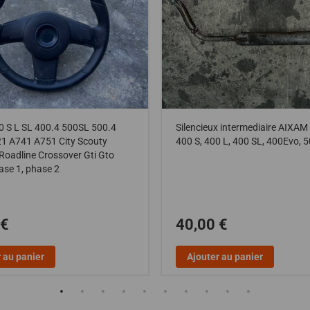
0 S L SL 400.4 500SL 500.4
Silencieux intermediaire AIXAM
1 A741 A751 City Scouty
400 S, 400 L, 400 SL, 400Evo, 
 Roadline Crossover Gti Gto
ase 1, phase 2
 €
40,00 €
 au panier
Ajouter au panier