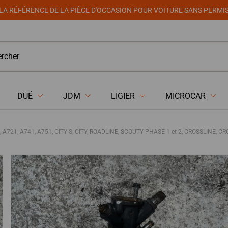
LA RÉFÉRENCE DE LA PIÈCE D'OCCASION POUR VOITURE SANS PERMI
DUÉ
JDM
LIGIER
MICROCAR
721, A741, A751, CITY S, CITY, ROADLINE, SCOUTY PHASE 1 et 2, CROSSLINE, CR