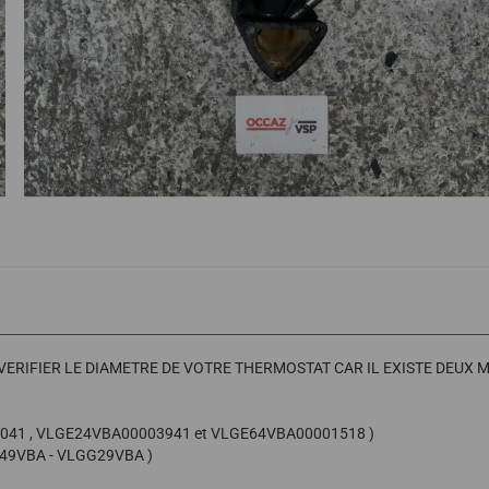
N VERIFIER LE DIAMETRE DE VOTRE THERMOSTAT CAR IL EXISTE DEUX
0012041 , VLGE24VBA00003941 et VLGE64VBA00001518 )
F49VBA - VLGG29VBA )