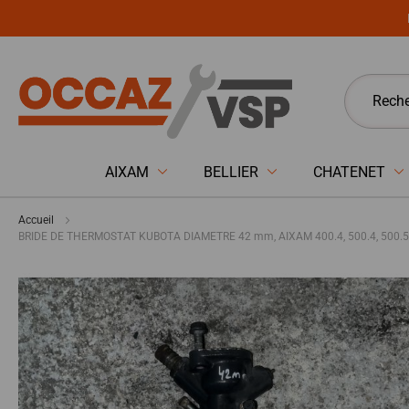
Panneau de gestion des cookies
AIXAM
BELLIER
CHATENET
Accueil
BRIDE DE THERMOSTAT KUBOTA DIAMETRE 42 mm, AIXAM 400.4, 500.4, 500.5, A
Passer
à
la
fin
de
la
galerie
d’images