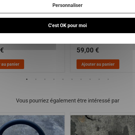
Personnaliser
ave glace Aixam City , Roadline ,
plage arrière aixam city sensat
se 2 , Crossline phase 2 , City ,
emotion
C'est OK pour moi
, Crossover , Coupé , GTO (
ulsion , Vision et Sensation
ge )
 €
59,00 €
 au panier
Ajouter au panier
Vous pourriez également être intéressé par