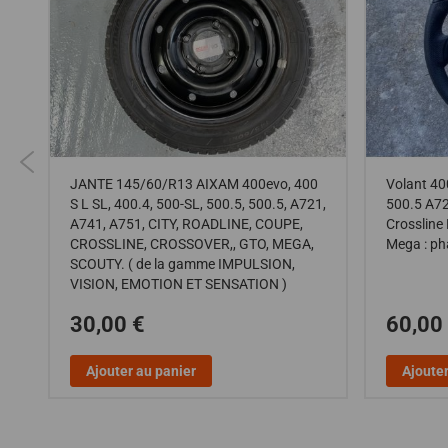
JANTE 145/60/R13 AIXAM 400evo, 400
Volant 40
S L SL, 400.4, 500-SL, 500.5, 500.5, A721,
500.5 A72
A741, A751, CITY, ROADLINE, COUPE,
Crossline
CROSSLINE, CROSSOVER,, GTO, MEGA,
Mega : ph
SCOUTY. ( de la gamme IMPULSION,
VISION, EMOTION ET SENSATION )
30,00 €
60,00
Ajouter au panier
Ajouter