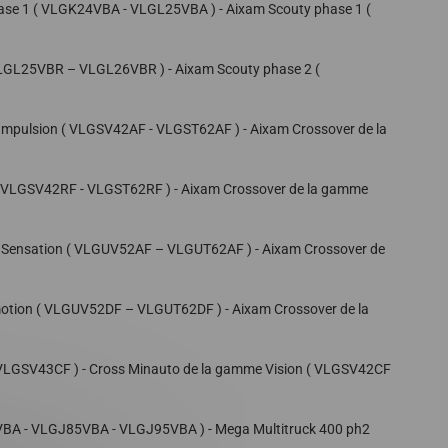
ase 1 ( VLGK24VBA - VLGL25VBA ) - Aixam Scouty phase 1 (
 VLGL25VBR – VLGL26VBR ) - Aixam Scouty phase 2 (
 Impulsion ( VLGSV42AF - VLGST62AF ) - Aixam Crossover de la
n ( VLGSV42RF - VLGST62RF ) - Aixam Crossover de la gamme
e Sensation ( VLGUV52AF – VLGUT62AF ) - Aixam Crossover de
motion ( VLGUV52DF – VLGUT62DF ) - Aixam Crossover de la
( VLGSV43CF ) - Cross Minauto de la gamme Vision ( VLGSV42CF
BA - VLGJ85VBA - VLGJ95VBA ) - Mega Multitruck 400 ph2