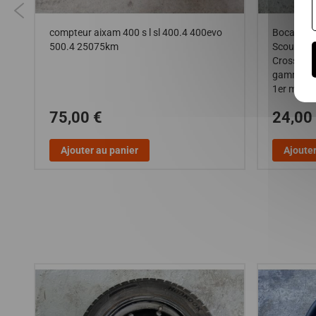
compteur aixam 400 s l sl 400.4 400evo
Bocal de l
ty
500.4 25075km
Scouty pha
i
Crossline 
gamme Imp
1er monta
75,00 €
24,00
Ajouter au panier
Ajouter