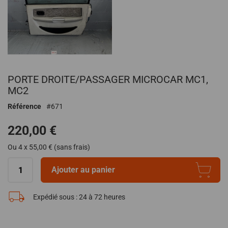
Passer
PORTE DROITE/PASSAGER MICROCAR MC1,
au
début
MC2
de
Référence
671
la
Galerie
220,00 €
d’images
Ou 4 x 55,00 € (sans frais)
Ajouter au panier
Expédié sous :
24 à 72 heures