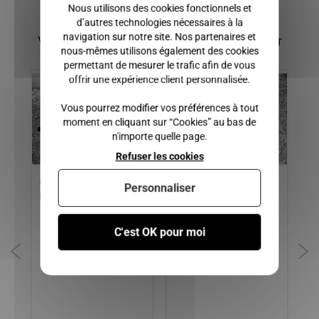
Nous utilisons des cookies fonctionnels et
d’autres technologies nécessaires à la
navigation sur notre site. Nos partenaires et
Vous pourriez également être intéressé par
nous-mêmes utilisons également des cookies
permettant de mesurer le trafic afin de vous
offrir une expérience client personnalisée.
Vous pourrez modifier vos préférences à tout
moment en cliquant sur “Cookies” au bas de
n'importe quelle page.
Refuser les cookies
CARDAN GAUCHE
FLEXIBLE DE FREIN AVANT
TR
Personnaliser
MICROCAR MC1, MC2
GAUCHE MICROCAR MGO
MI
ET
3, MGO 4-5, MGO 6,
M8
M.CROSS / LIGIER JS50 et
C'est OK pour moi
M
JS50L ( phase 2 et 3 ),
1-
JS60 / DUE 2 P85, DUE 3-5,
A,
DUE 6