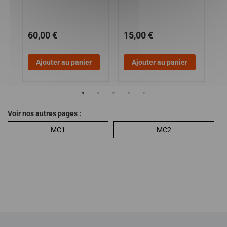
60,00 €
15,00 €
7
Ajouter au panier
Ajouter au panier
Voir nos autres pages :
MC1
MC2