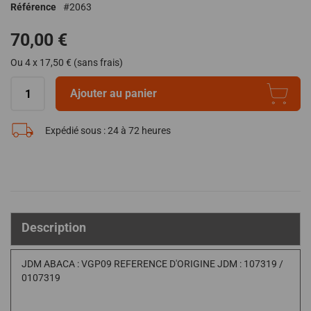
Référence
2063
de
la
70,00 €
Galerie
d’images
Ou 4 x 17,50 € (sans frais)
Ajouter au panier
Expédié sous :
24 à 72 heures
Description
JDM ABACA : VGP09 REFERENCE D'ORIGINE JDM : 107319 /
0107319