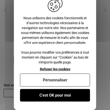
SANS PERMIS
MC
AM
TW
Nous utilisons des cookies fonctionnels et
CH
d’autres technologies nécessaires à la
BA
navigation sur notre site. Nos partenaires et
DI
nous-mêmes utilisons également des cookies
TI
permettant de mesurer le trafic afin de vous
A
offrir une expérience client personnalisée.
35,00 €
15,00 €
2
Vous pourrez modifier vos préférences à tout
moment en cliquant sur “Cookies” au bas de
Ajouter au panier
Ajouter au panier
n'importe quelle page.
Refuser les cookies
Personnaliser
Voir nos autres pages :
Abaca
C'est OK pour moi