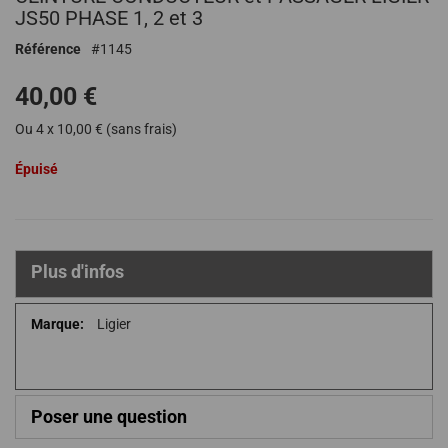
début
JS50 PHASE 1, 2 et 3
de
Référence
1145
la
Galerie
40,00 €
d’images
Ou 4 x 10,00 € (sans frais)
Épuisé
Plus d'infos
Plus
Ligier
d'infos
Poser une question