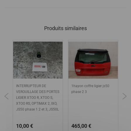
Produits similaires
INTERRUPTEUR DE
1hayon coffre ligier js50
ail
VEROUILLAGE DES PORTES
phase 2 3
ph
LIGIER XTOO R, XTOO S,
XTOO RS, OPTIMAX 2, IXO,
JS50 phase 1 2 et 3, JS50L
10,00 €
465,00 €
7