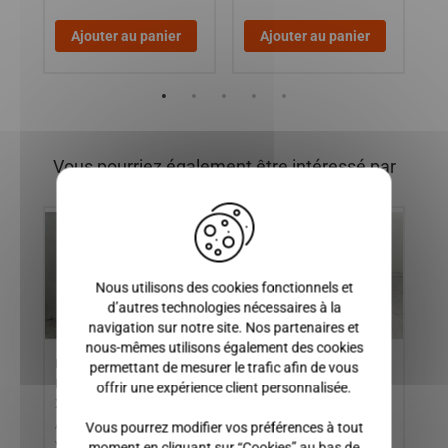
Ajouter au panier
Ajouter au panier
Vous pourriez également être intéressé par
X
Nous utilisons des cookies fonctionnels et
d’autres technologies nécessaires à la
navigation sur notre site. Nos partenaires et
nous-mêmes utilisons également des cookies
ER
PORTE DROITE/PASSAGER
Moteur Lombardini Focs
BO
permettant de mesurer le trafic afin de vous
LIGIER XTOO 1, XTOO 2,
Alternateur 58000km
TH
offrir une expérience client personnalisée.
XTOO R, XTOO S, OPTIMAX
Occasion / CHATENET
LO
eme
/ MICROCAR CARGO / (
BAROODER, MEDIA,
PR
Vous pourrez modifier vos préférences à tout
3,
vitre manuelle )
SPEEDINO / JDM ABACA,
LI
moment en cliquant sur “Cookies” au bas de