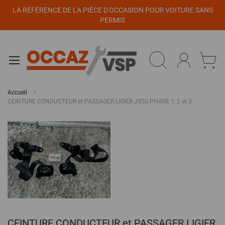
Panneau de gestion des cookies
LA RÉFÉRENCE DE LA PIÈCE D'OCCASION POUR VOITURE SANS
PERMIS
Accueil
CEINTURE CONDUCTEUR et PASSAGER LIGIER JS50 PHASE 1, 2 et 3
Passer
à
la
fin
de
la
galerie
d’images
Passer
CEINTURE CONDUCTEUR et PASSAGER LIGIER
au