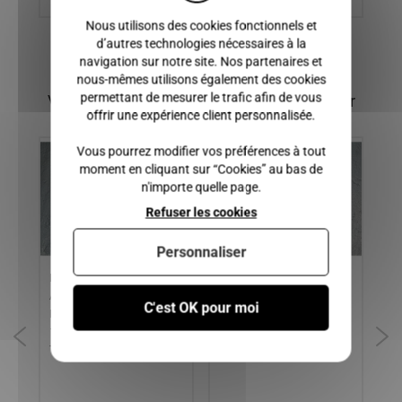
Nous utilisons des cookies fonctionnels et
d’autres technologies nécessaires à la
navigation sur notre site. Nos partenaires et
nous-mêmes utilisons également des cookies
permettant de mesurer le trafic afin de vous
Vous pourriez également être intéressé par
offrir une expérience client personnalisée.
Vous pourrez modifier vos préférences à tout
moment en cliquant sur “Cookies” au bas de
n'importe quelle page.
Refuser les cookies
Personnaliser
RETROVISEUR DROIT
RADIATEUR MICROCAR,
RE
AIXAM 400, A540 /
CHATENET, JDM, BELLIER
CA
C'est OK pour moi
2,
MICROCAR VIRGO / LIGIER
MC
 4
162, AMBRA, NOVA / JDM
F8
TITANE