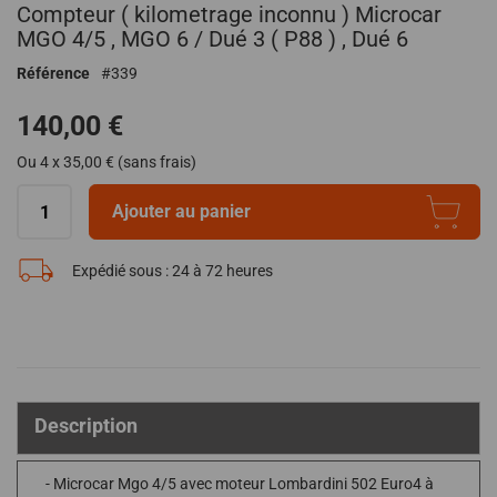
Compteur ( kilometrage inconnu ) Microcar
au
début
MGO 4/5 , MGO 6 / Dué 3 ( P88 ) , Dué 6
de
Référence
339
la
Galerie
140,00 €
d’images
Ou 4 x 35,00 € (sans frais)
Ajouter au panier
Expédié sous :
24 à 72 heures
Description
- Microcar Mgo 4/5 avec moteur Lombardini 502 Euro4 à