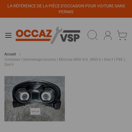
Panneau de gestion des cookies
LA RÉFÉRENCE DE LA PIÈCE D'OCCASION POUR VOITURE SANS
PERMIS
Accueil
Compteur ( kilometrage inconnu ) Microcar MGO 4/5 , MGO 6 / Dué 3 ( P88 ) ,
Dué 6
Passer
à
la
fin
de
la
galerie
d’images
Passer