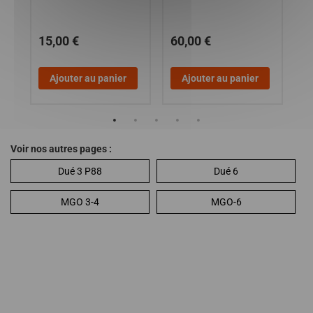
7
15,00 €
60,00 €
5
Ajouter au panier
Ajouter au panier
Voir nos autres pages :
Dué 3 P88
Dué 6
MGO 3-4
MGO-6