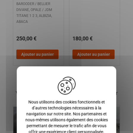
DUE
BAROODER / BELLIER
DIVANE, OPALE / JDM
TITANE 1 2 3, ALBIZIA,
C,
ABACA
250,00 €
180,00 €
8
Ajouter au panier
Ajouter au panier
X
Vous pourriez également être intéressé par
Nous utilisons des cookies fonctionnels et
d’autres technologies nécessaires à la
navigation sur notre site. Nos partenaires et
nous-mêmes utilisons également des cookies
permettant de mesurer le trafic afin de vous
offrir une expérience client personnalisée.