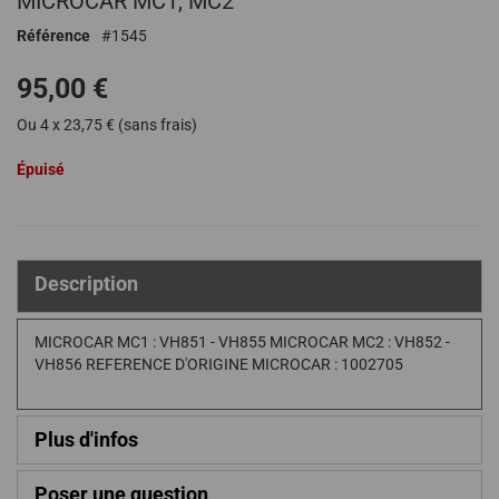
MICROCAR MC1, MC2
de
Référence
1545
la
Galerie
95,00 €
d’images
Ou 4 x 23,75 € (sans frais)
Épuisé
Description
MICROCAR MC1 : VH851 - VH855 MICROCAR MC2 : VH852 -
VH856 REFERENCE D'ORIGINE MICROCAR : 1002705
Plus d'infos
Poser une question