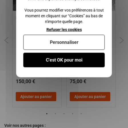
Vous pourrez modifier vos préférences à tout
moment en cliquant sur “Cookies” au bas de
UE
HAYON MICROCAR VIRGO
SUPPORT DE FILTRE A
SU
n'importe quelle page.
-
1, VIRGO 2, VIRGO 3
GASOIL MOTEUR
LI
Refuser les cookies
OO
LOMBARDINI DCI Ldw 442,
OP
LDW 492, LDW 492 EURO4
/ 
MG
Personnaliser
C,
DU
C'est OK pour moi
 /
150,00 €
75,00 €
2
Ajouter au panier
Ajouter au panier
Voir nos autres pages :