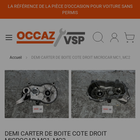
Panneau de gestion des cookies
LA RÉFÉRENCE DE LA PIÈCE D'OCCASION POUR VOITURE SANS
PERMIS
Accueil
DEMI CARTER DE BOITE COTE DROIT MICROCAR MC1, MC2
Passer
à
la
fin
de
la
galerie
d’images
Passer
DEMI CARTER DE BOITE COTE DROIT
au
début