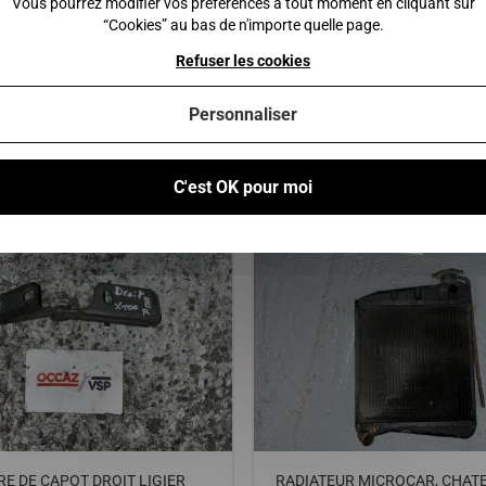
Vous pourrez modifier vos préférences à tout moment en cliquant sur
“Cookies” au bas de n'importe quelle page.
 au panier
Ajouter au panier
Refuser les cookies
Personnaliser
Vous pourriez également être intéressé par
C'est OK pour moi
E DE CAPOT DROIT LIGIER
RADIATEUR MICROCAR, CHATE