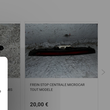
X
 LES
FREIN STOP CENTRALE MICROCAR
C
 PERMIS
TOUT MODELE
C
s
20,00 €