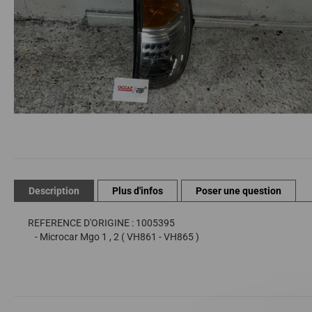
Passer
au
début
de
Description
Plus d'infos
Poser une question
la
Galerie
REFERENCE D'ORIGINE : 1005395
d’images
- Microcar Mgo 1 , 2 ( VH861 - VH865 )