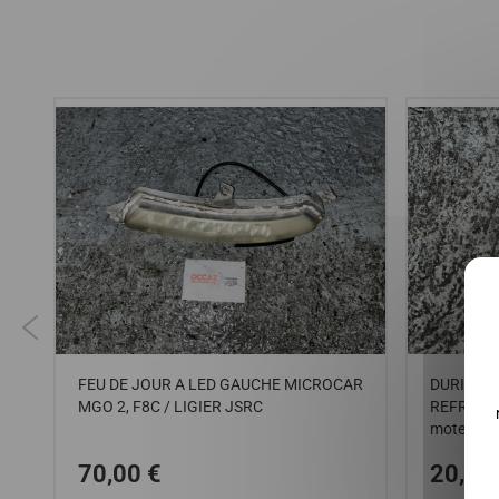
GO
FEU DE JOUR A LED GAUCHE MICROCAR
DURITE D
MGO 2, F8C / LIGIER JSRC
REFROID
moteur Y
70,00 €
20,00