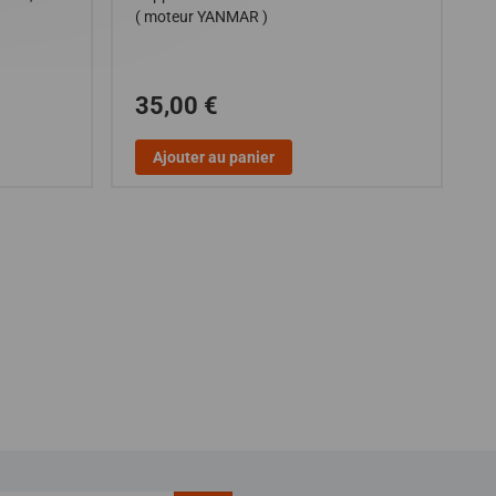
( moteur YANMAR )
V
35,00 €
Ajouter au panier