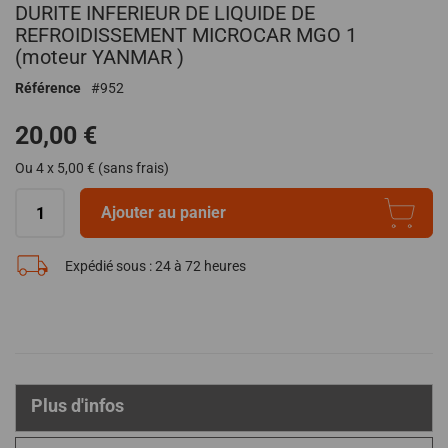
DURITE INFERIEUR DE LIQUIDE DE
au
début
REFROIDISSEMENT MICROCAR MGO 1
de
(moteur YANMAR )
la
Référence
952
Galerie
d’images
20,00 €
Ou 4 x 5,00 € (sans frais)
Ajouter au panier
Expédié sous :
24 à 72 heures
Plus d'infos