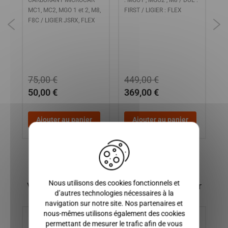
CARBURANT MICROCAR
: MGO1 , MGO2 , M8 / DUE :
MG
MC1, MC2, MGO 1 et 2, M8,
FIRST / LIGIER : FLEX
F8C / LIGIER JSRX, FLEX
75,00 €
449,00 €
50,00 €
369,00 €
8
Ajouter au panier
Ajouter au panier
X
Nous utilisons des cookies fonctionnels et
Vous pourriez également être intéressé par
d’autres technologies nécessaires à la
navigation sur notre site. Nos partenaires et
nous-mêmes utilisons également des cookies
permettant de mesurer le trafic afin de vous