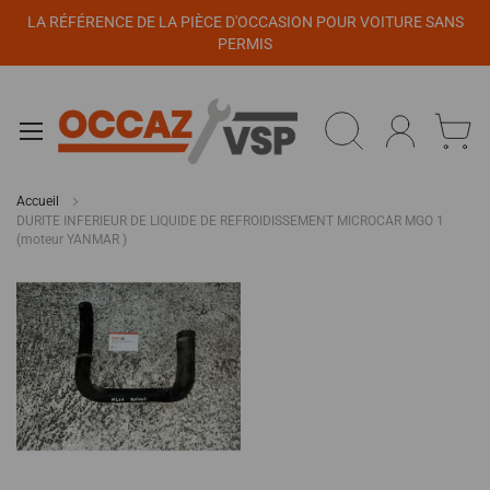
Panneau de gestion des cookies
LA RÉFÉRENCE DE LA PIÈCE D'OCCASION POUR VOITURE SANS
PERMIS
Accueil
DURITE INFERIEUR DE LIQUIDE DE REFROIDISSEMENT MICROCAR MGO 1
(moteur YANMAR )
Passer
à
la
fin
de
la
galerie
d’images
Passer