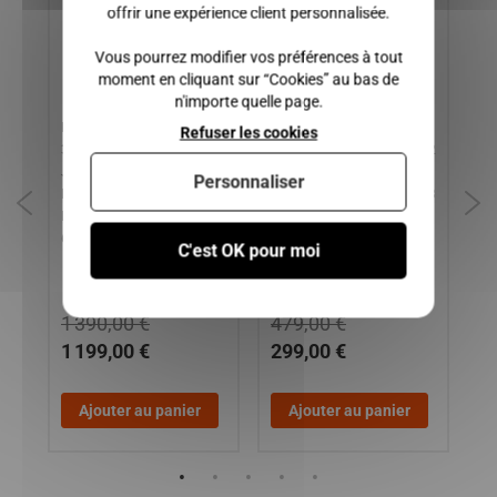
offrir une expérience client personnalisée.
Vous pourrez modifier vos préférences à tout
moment en cliquant sur “Cookies” au bas de
n'importe quelle page.
Moteur Lombardini DCI 492
Calculateur Lombardini dci
JA
Refuser les cookies
37000km / LIGIER : IXO ,
492 / LIGIER : JS50 phase 2
M
IER
JSRC , JS50 , JS60 /
et phase 3 / MICROCAR :
Personnaliser
MICROCAR : MGO2 , M8 ,
MGO4 et MGO6 DUE / DUE3
F8C , MGO 3 4 5 6 DUE : 3 5
P88 et DUE6
6 / JDM : ROXSY
C'est OK pour moi
1 390,00 €
479,00 €
1 199,00 €
299,00 €
4
Ajouter au panier
Ajouter au panier