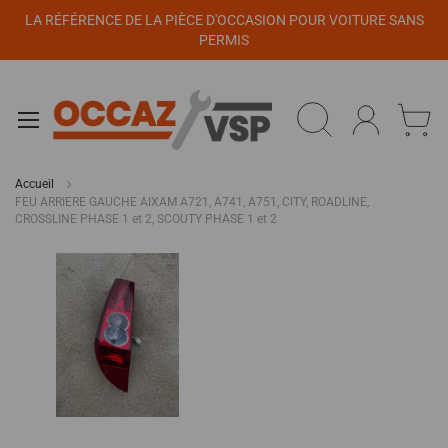
Panneau de gestion des cookies
LA RÉFÉRENCE DE LA PIÈCE D'OCCASION POUR VOITURE SANS
PERMIS
Accueil
FEU ARRIERE GAUCHE AIXAM A721, A741, A751, CITY, ROADLINE,
CROSSLINE PHASE 1 et 2, SCOUTY PHASE 1 et 2
Passer
à
la
fin
de
la
galerie
d’images
Passer