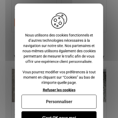
2
39,00 €
180,00 €
1
X
Ajouter au panier
Ajouter au panier
Nous utilisons des cookies fonctionnels et
d’autres technologies nécessaires à la
navigation sur notre site. Nos partenaires et
nous-mêmes utilisons également des cookies
Vous pourriez également être intéressé par
permettant de mesurer le trafic afin de vous
offrir une expérience client personnalisée.
Vous pourrez modifier vos préférences à tout
moment en cliquant sur “Cookies” au bas de
n'importe quelle page.
Refuser les cookies
Personnaliser
JANTE AIXAM A721, A741,
SUPPORT INFERIEUR DE
Co
4,
A751, CITY, ROADLINE,
RADIATEUR AIXAM TOUS
TO