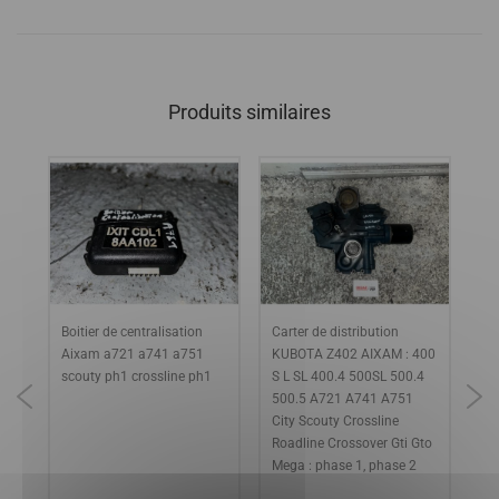
Produits similaires
Boitier de centralisation
Carter de distribution
Tr
Aixam a721 a741 a751
KUBOTA Z402 AIXAM : 400
40
scouty ph1 crossline ph1
S L SL 400.4 500SL 500.4
A7
500.5 A721 A741 A751
Sc
10)
City Scouty Crossline
Cr
Roadline Crossover Gti Gto
ph
Mega : phase 1, phase 2