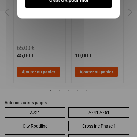
C'est OK pour moi
CITY, CROSSLINE, SCOUTY
LES MODELES
VO
65,00 €
45,00 €
10,00 €
1
Ajouter au panier
Ajouter au panier
Voir nos autres pages :
A721
A741 A751
City Roadline
Crossline Phase 1