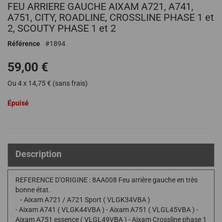
FEU ARRIERE GAUCHE AIXAM A721, A741,
au
début
A751, CITY, ROADLINE, CROSSLINE PHASE 1 et
de
2, SCOUTY PHASE 1 et 2
la
Référence
1894
Galerie
d’images
59,00 €
Ou 4 x 14,75 € (sans frais)
Épuisé
Description
REFERENCE D'ORIGINE : 8AA008 Feu arrière gauche en très
bonne état.
- Aixam A721 / A721 Sport ( VLGK34VBA )
- Aixam A741 ( VLGK44VBA ) - Aixam A751 ( VLGL45VBA ) -
Aixam A751 essence ( VLGL49VBA ) - Aixam Crossline phase 1