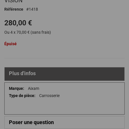
VISION
de
Référence
1418
la
Galerie
280,00 €
d’images
Ou 4 x 70,00 € (sans frais)
Épuisé
Plus d'infos
Plus
Aixam
d'infos
Carrosserie
Poser une question