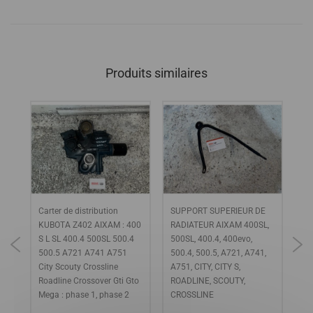
Produits similaires
Carter de distribution
SUPPORT SUPERIEUR DE
cu
KUBOTA Z402 AIXAM : 400
RADIATEUR AIXAM 400SL,
S L SL 400.4 500SL 500.4
500SL, 400.4, 400evo,
500.5 A721 A741 A751
500.4, 500.5, A721, A741,
City Scouty Crossline
A751, CITY, CITY S,
Roadline Crossover Gti Gto
ROADLINE, SCOUTY,
Mega : phase 1, phase 2
CROSSLINE