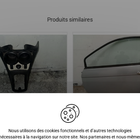
Produits similaires
CENTRALE AIXAM CITY, GTO,
Porte gauche conducteur aixam
ROSSLINE, CROSSOVER ( de la
crossline crossover coupe impu
PULSION et VISION 1er
vision
Nous utilisons des cookies fonctionnels et d’autres technologies
)
nécessaires à la navigation sur notre site. Nos partenaires et nous-même