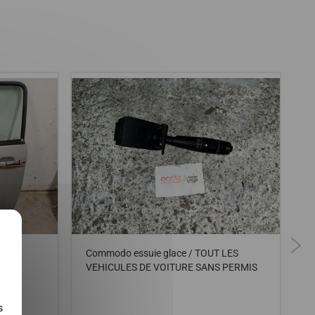
X
 city
Commodo essuie glace / TOUT LES
V
lsion
VEHICULES DE VOITURE SANS PERMIS
L
A
R
s
1