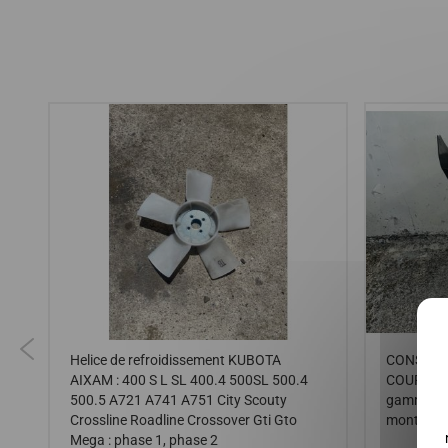
Helice de refroidissement KUBOTA
CONSOLE 
-
AIXAM : 400 S L SL 400.4 500SL 500.4
COUPE, C
Y,
500.5 A721 A741 A751 City Scouty
gamme IM
Crossline Roadline Crossover Gti Gto
montage 
Mega : phase 1, phase 2