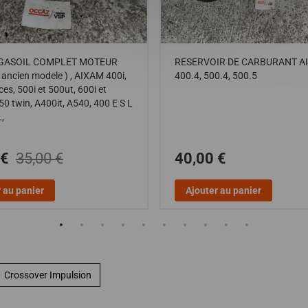
A GASOIL COMPLET MOTEUR
RESERVOIR DE CARBURANT A
ancien modele ) , AIXAM 400i,
400.4, 500.4, 500.5
ces, 500i et 500ut, 600i et
50 twin, A400it, A540, 400 E S L
,
 €
35,00 €
40,00 €
 au panier
Ajouter au panier
Crossover Impulsion