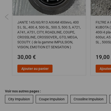
0
JANTE 145/60/R13 AIXAM 400evo, 400
FILTRE 
S L SL, 400.4, 500-SL, 500.5, 500.5, A721,
KUBOTA ( 
A741, A751, CITY, ROADLINE, COUPE,
400i 4 pla
CROSSLINE, CROSSOVER,, GTO, MEGA,
600ut, A5
SCOUTY. ( de la gamme IMPULSION,
SL , 500SL
VISION, EMOTION ET SENSATION )
30,00 €
19,00
Ajouter au panier
Ajouter
Voir nos autres pages :
City Impulsion
Coupe Impulsion
Crossline Impulsion