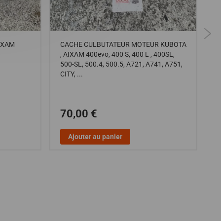
IXAM
CACHE CULBUTATEUR MOTEUR KUBOTA
D
, AIXAM 400evo, 400 S, 400 L , 400SL,
R
500-SL, 500.4, 500.5, A721, A741, A751,
(
CITY, ...
70,00 €
Ajouter au panier