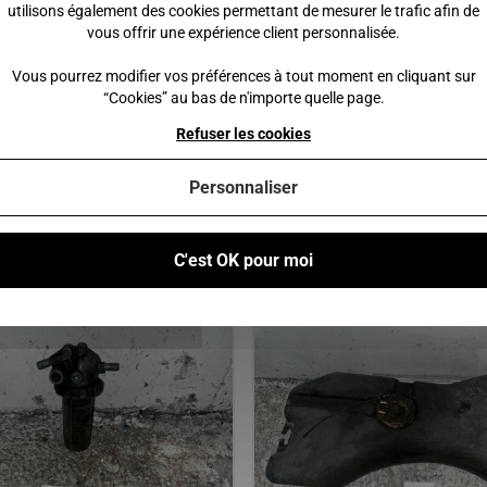
utilisons également des cookies permettant de mesurer le trafic afin de
vous offrir une expérience client personnalisée.
 €
59,00 €
245,00 €
Vous pourrez modifier vos préférences à tout moment en cliquant sur
“Cookies” au bas de n'importe quelle page.
 au panier
Ajouter au panier
Refuser les cookies
Personnaliser
Vous pourriez également être intéressé par
C'est OK pour moi