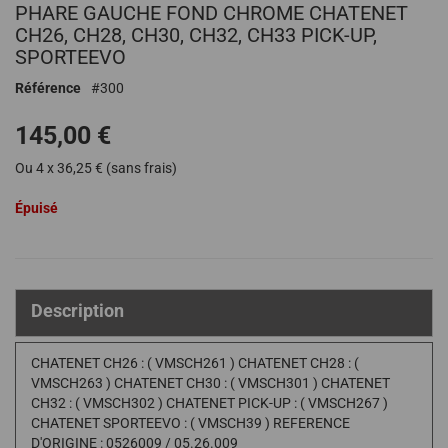
PHARE GAUCHE FOND CHROME CHATENET
au
début
CH26, CH28, CH30, CH32, CH33 PICK-UP,
de
SPORTEEVO
la
Référence
300
Galerie
d’images
145,00 €
Ou 4 x 36,25 € (sans frais)
Épuisé
Description
CHATENET CH26 : ( VMSCH261 ) CHATENET CH28 : (
VMSCH263 ) CHATENET CH30 : ( VMSCH301 ) CHATENET
CH32 : ( VMSCH302 ) CHATENET PICK-UP : ( VMSCH267 )
CHATENET SPORTEEVO : ( VMSCH39 ) REFERENCE
D'ORIGINE : 0526009 / 05.26.009