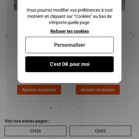
Vous pourrez modifier vos préférences à tout
moment en cliquant sur “Cookies” au bas de
Commodo essuie glace /
VITRE/CUSTODE
De
n'importe quelle page.
TOUT LES VEHICULES DE
DROITE/PASSAGER
MI
IER
VOITURE SANS PERMIS
CHATENET BAROODER
MC
Refuser les cookies
MG
BA
Personnaliser
CH
BE
DI
C'est OK pour moi
15,00 €
50,00 €
8
Ajouter au panier
Ajouter au panier
Voir nos autres pages :
CH26
CH32