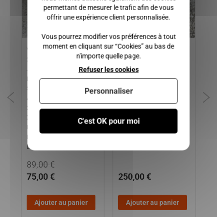
permettant de mesurer le trafic afin de vous
offrir une expérience client personnalisée.
Vous pourrez modifier vos préférences à tout
moment en cliquant sur “Cookies” au bas de
Variateur Moteur avant
INJECTEURS MOTEUR
BO
n'importe quelle page.
2008, BELLIER DIVANE,
LOMBARDINI FOCS ET
CH
Refuser les cookies
JADE, OPALE / CHATENET
PROGRESS, MICROCAR /
BA
BAROODER, MEDIA,
LIGIER / BELLIER /
CH
SPEEDINO, STELLA / JDM
CHATENET / JDM
CH
Personnaliser
ABACA, ALBIZIA, TITANE 1-
C
2-3 / LIGIER AMBRA, NOVA,
XTOO 1-2, XTOO MAX /
C'est OK pour moi
MICROCAR LYRA, MC1,
MC2, VIRGO 1, VIRGO 3 /
LOMBARDINI FOCS
89,00 €
75,00 €
250,00 €
2
Ajouter au panier
Ajouter au panier