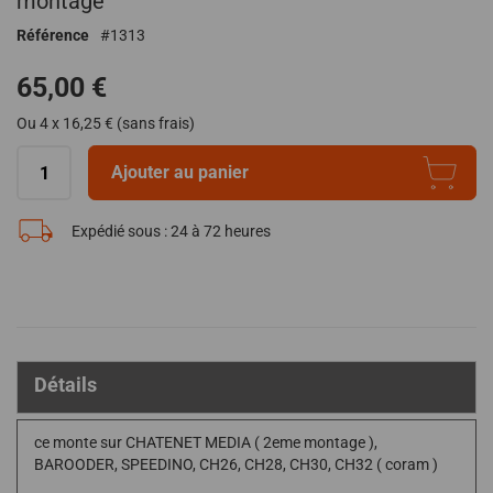
montage
de
Référence
1313
la
Galerie
65,00 €
d’images
Ou 4 x 16,25 € (sans frais)
Ajouter au panier
Expédié sous :
24 à 72 heures
Détails
ce monte sur CHATENET MEDIA ( 2eme montage ),
BAROODER, SPEEDINO, CH26, CH28, CH30, CH32 ( coram )