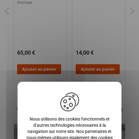
montage
ST
SP
CH
SP
65,00 €
14,00 €
1
Ajouter au panier
Ajouter au panier
X
Vous pourriez également être intéressé par
Nous utilisons des cookies fonctionnels et
d’autres technologies nécessaires à la
navigation sur notre site. Nos partenaires et
nous-mêmes utilisons également des cookies