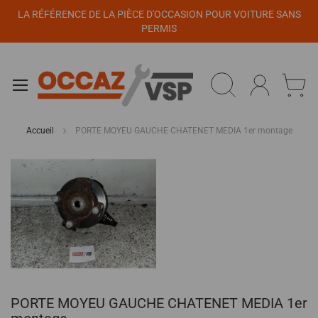
Panneau de gestion des cookies
LA RÉFÉRENCE DE LA PIÈCE D'OCCASION POUR VOITURE SANS
PERMIS
Accueil
PORTE MOYEU GAUCHE CHATENET MEDIA 1er montage
Passer
à
la
fin
de
la
galerie
d’images
Passer
PORTE MOYEU GAUCHE CHATENET MEDIA 1er
au
début