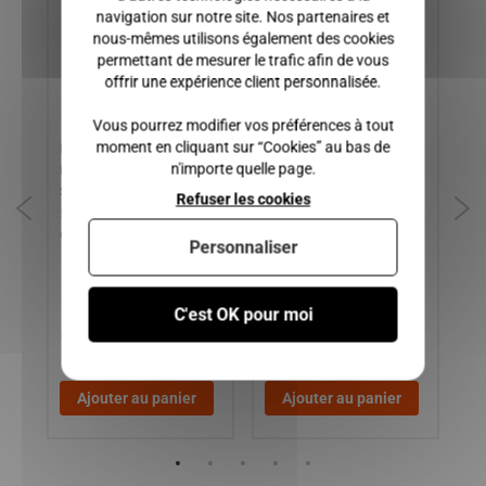
navigation sur notre site. Nos partenaires et
nous-mêmes utilisons également des cookies
permettant de mesurer le trafic afin de vous
offrir une expérience client personnalisée.
Vous pourrez modifier vos préférences à tout
moment en cliquant sur “Cookies” au bas de
Bride pour Alternateur
JANTE AIXAM A721, A741,
Bo
n'importe quelle page.
S,
Kubota Aixam 400evo, 400
CITY, SCOUTY, CROSSLINE,
CI
S-L SL, 400.4, 500-SL, 500.4-
CROSSOVER
ga
Refuser les cookies
500.5, A721, A741, A751,
de
CITY, CROSSLINE, SCOUTY
EM
Personnaliser
AC
79,00 €
C'est OK pour moi
12,00 €
49,00 €
2
Ajouter au panier
Ajouter au panier