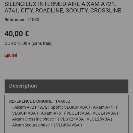
SILENCIEUX INTERMEDIAIRE AIXAM A721,
au
début
A741, CITY, ROADLINE, SCOUTY, CROSSLINE
de
Référence
1030
la
Galerie
40,00 €
d’images
Ou 4 x 10,00 € (sans frais)
Épuisé
Description
REFERENCE D'ORIGINE : 1AA062
- Aixam A721 / A721 Sport ( VLGK34VBA ) - Aixam A741 (
VLGK44VBA ) - Aixam A751 ( VLGL45VBA - VLGL49VBA ) -
Aixam Crossline phase 1 ( VLGK24VBA - VLGL25VBA ) -
Aixam Scouty phase 1 ( VLGK04VBA )