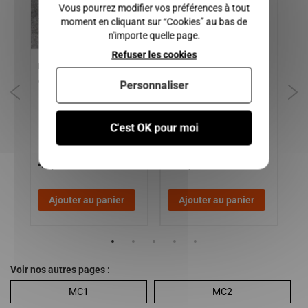
Vous pourrez modifier vos préférences à tout
moment en cliquant sur “Cookies” au bas de
n'importe quelle page.
Refuser les cookies
Feu droit AIXAM 400 S L SL
Calculateur lombardini dci
AD
/ MICROCAR LYRA
442 / MICROCAR : MGO2 ,
PO
Personnaliser
M8 , F8C / LIGIER : JSRC
MI
/ 
C'est OK pour moi
45,00 €
369,00 €
4
Ajouter au panier
Ajouter au panier
Voir nos autres pages :
MC1
MC2