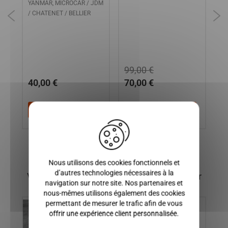
YANMAR, MICROCAR / JDM
PH
/ CHATENET / BELLIER
99,00 €
40,00 €
70,00 €
3
Ajouter au panier
Ajouter au panier
X
Nous utilisons des cookies fonctionnels et
d’autres technologies nécessaires à la
Vous pourriez également être intéressé par
navigation sur notre site. Nos partenaires et
nous-mêmes utilisons également des cookies
permettant de mesurer le trafic afin de vous
offrir une expérience client personnalisée.