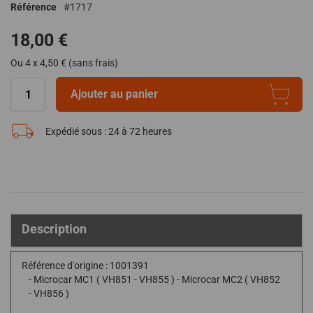
Référence
1717
de
la
18,00 €
Galerie
d’images
Ou 4 x 4,50 € (sans frais)
Ajouter au panier
Expédié sous :
24 à 72 heures
Description
Référence d'origine : 1001391
- Microcar MC1 ( VH851 - VH855 ) - Microcar MC2 ( VH852
- VH856 )