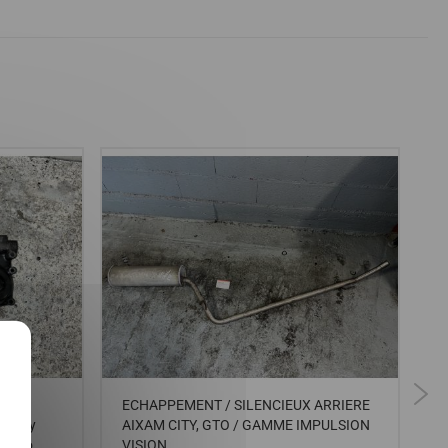
X
 Z402
ECHAPPEMENT / SILENCIEUX ARRIERE
s
Scouty
AIXAM CITY, GTO / GAMME IMPULSION
m
ti Gto
VISION