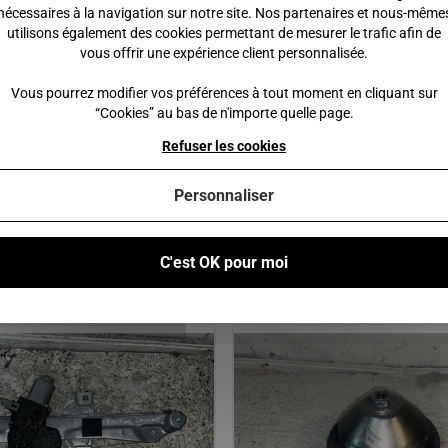
nécessaires à la navigation sur notre site. Nos partenaires et nous-même
Mega : phase 1, phase 2
utilisons également des cookies permettant de mesurer le trafic afin de
vous offrir une expérience client personnalisée.
Vous pourrez modifier vos préférences à tout moment en cliquant sur
“Cookies” au bas de n'importe quelle page.
 €
145,00 €
170,00 €
Refuser les cookies
 au panier
Ajouter au panier
Personnaliser
C'est OK pour moi
Vous pourriez également être intéressé par