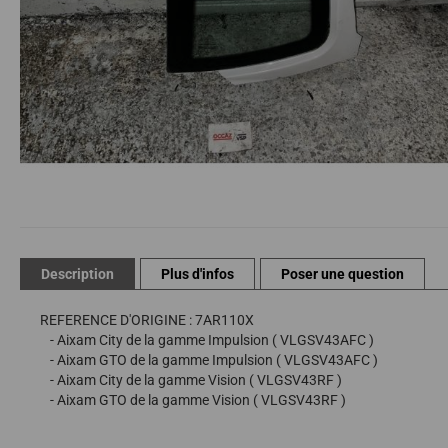
Passer
au
début
de
Description
Plus d'infos
Poser une question
la
Galerie
REFERENCE D'ORIGINE : 7AR110X
d’images
- Aixam City de la gamme Impulsion ( VLGSV43AFC )
- Aixam GTO de la gamme Impulsion ( VLGSV43AFC )
- Aixam City de la gamme Vision ( VLGSV43RF )
- Aixam GTO de la gamme Vision ( VLGSV43RF )