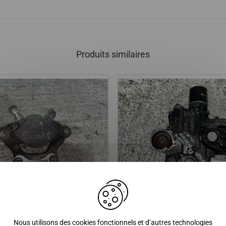
Produits similaires
ant 210mm AIXAM : 500SL A751
Carter de distribution KUBOTA
DLINE SCOUTY PHASE 2
AIXAM : A721 A741 A751 City 
Nous utilisons des cookies fonctionnels et d’autres technologies
E PHASE 2 MEGA PHASE 1 ET
Crossline Roadline Crossover G