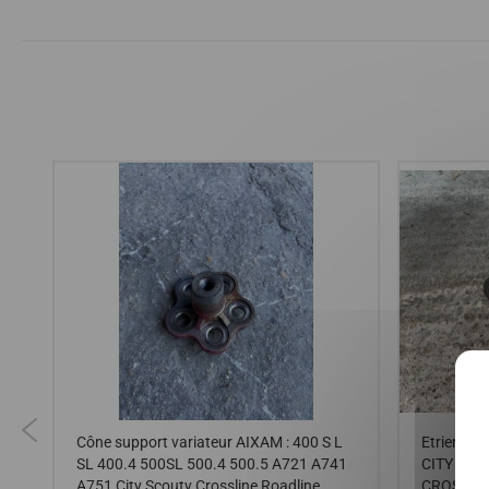
Cône support variateur AIXAM : 400 S L
Etrier av
SL 400.4 500SL 500.4 500.5 A721 A741
CITY ROA
,
A751 City Scouty Crossline Roadline
CROSSLIN