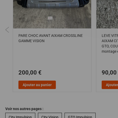
PARE CHOC AVANT AIXAM CROSSLINE
LEVE VIT
GAMME VISION
AIXAM CI
1,
GTO, COU
montage 
200,00 €
90,00
Ajouter au panier
Ajouter
Voir nos autres pages :
City Impulsion
City Vision
GTO Impulsion