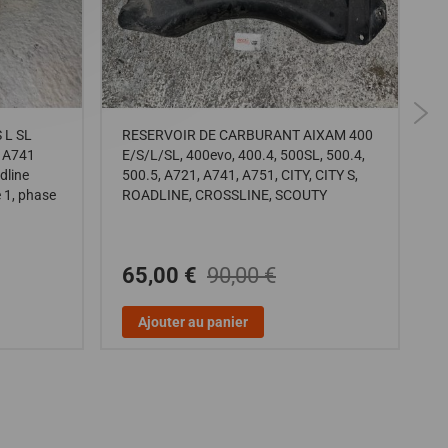
 L SL
RESERVOIR DE CARBURANT AIXAM 400
C
1 A741
E/S/L/SL, 400evo, 400.4, 500SL, 500.4,
g
dline
500.5, A721, A741, A751, CITY, CITY S,
E
 1, phase
ROADLINE, CROSSLINE, SCOUTY
65,00 €
90,00 €
Ajouter au panier