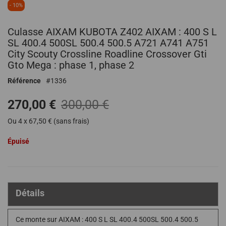
Passer
- 10%
au
début
Culasse AIXAM KUBOTA Z402 AIXAM : 400 S L
de
SL 400.4 500SL 500.4 500.5 A721 A741 A751
la
City Scouty Crossline Roadline Crossover Gti
Galerie
Gto Mega : phase 1, phase 2
d’images
Référence
1336
270,00 €
300,00 €
Ou 4 x 67,50 € (sans frais)
Épuisé
Détails
Ce monte sur AIXAM : 400 S L SL 400.4 500SL 500.4 500.5