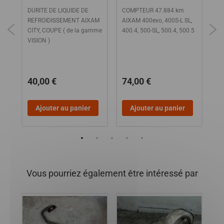
DURITE DE LIQUIDE DE
COMPTEUR 47.884 km
Mo
,
REFROIDISSEMENT AIXAM
AIXAM 400evo, 400S-L SL,
et
CITY, COUPE ( de la gamme
400.4, 500-SL, 500.4, 500.5
CI
VISION )
BE
CH
1
40,00 €
74,00 €
1
Ajouter au panier
Ajouter au panier
Vous pourriez également être intéressé par