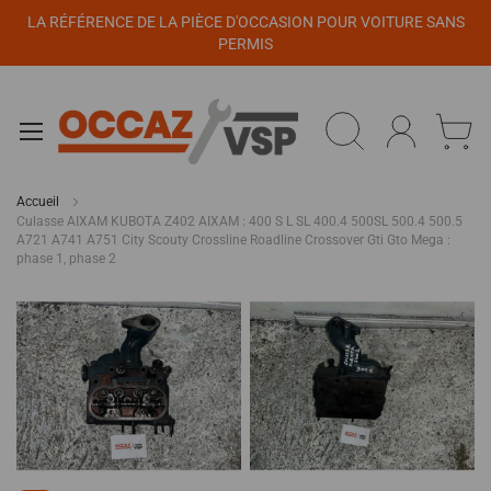
Panneau de gestion des cookies
LA RÉFÉRENCE DE LA PIÈCE D'OCCASION POUR VOITURE SANS
PERMIS
Accueil
Culasse AIXAM KUBOTA Z402 AIXAM : 400 S L SL 400.4 500SL 500.4 500.5
A721 A741 A751 City Scouty Crossline Roadline Crossover Gti Gto Mega :
phase 1, phase 2
Passer
à
la
fin
de
la
galerie
d’images