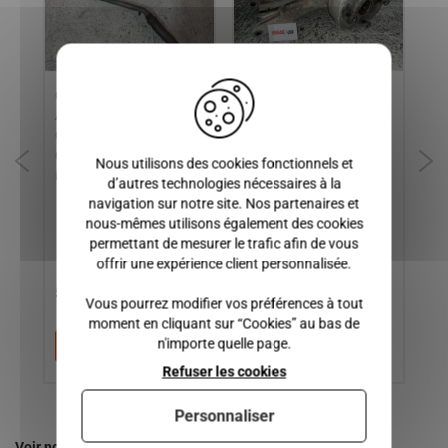
X
Collecteur échappement
Bras de suspension /
Le
AIXAM AIXAM CITY ,
Triangle arriere gauche
CI
 /
CROSSLINE , CROSSOVER ,
AIXAM 400SL, 400EVO,
CR
me
COUPE , GTO (de la gamme
400.4, 500SL, 500.4, 500.5,
ga
Nous utilisons des cookies fonctionnels et
impulsion et vision)
A721, A741, A751, CITY,
mo
d’autres technologies nécessaires à la
ROADLINE, COUPE,
SE
navigation sur notre site. Nos partenaires et
CROSSOVER ( gamme
AC
nous-mêmes utilisons également des cookies
impulsion et vision )3
permettant de mesurer le trafic afin de vous
offrir une expérience client personnalisée.
50,00 €
90,00 €
5
Vous pourrez modifier vos préférences à tout
moment en cliquant sur “Cookies” au bas de
n'importe quelle page.
Ajouter au panier
Ajouter au panier
Refuser les cookies
Personnaliser
Voir nos autres pages :