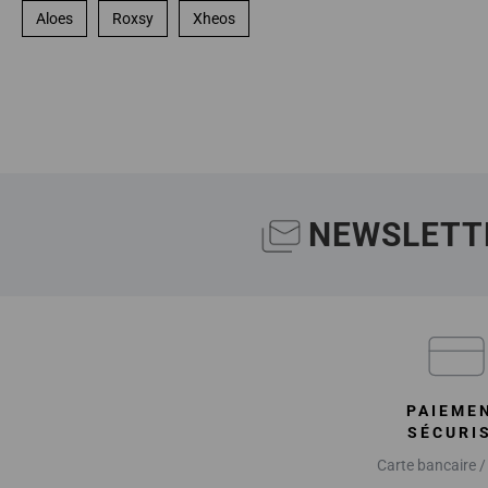
Aloes
Roxsy
Xheos
NEWSLETT
PAIEME
SÉCURI
Carte bancaire /