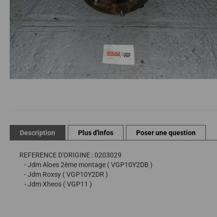
Passer
au
début
de
Description
Plus d'infos
Poser une question
la
Galerie
REFERENCE D'ORIGINE : 0203029
d’images
- Jdm Aloes 2ème montage ( VGP10Y2DB )
- Jdm Roxsy ( VGP10Y2DR )
- Jdm Xheos ( VGP11 )