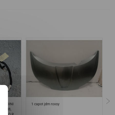
X
BARDINI
1 capot jdm roxsy
C
8C, M8,
X
R XTOO R,