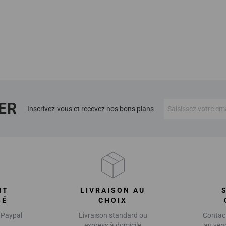
ER
Inscrivez-vous et recevez nos bons plans
NT
LIVRAISON AU
SÉ
CHOIX
 Paypal
Livraison standard ou
Contact
express à domicile
au ven