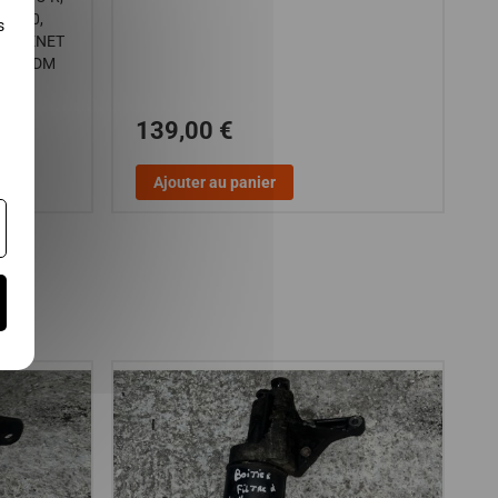
 JS50,
s
 CHATENET
B8 / JDM
139,00 €
Ajouter au panier