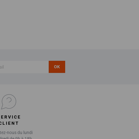
OK
SERVICE
CLIENT
ez-nous du lundi
dredi de 9h à 18h