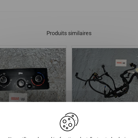
Produits similaires
 CENTRALE JDM ROXSY,
FAISCEAU COTE MOTEUR LOM
DCI 492 , MICROCAR CARGO, F
MGO 3, MGO 4, MGO 6 / LIGIE