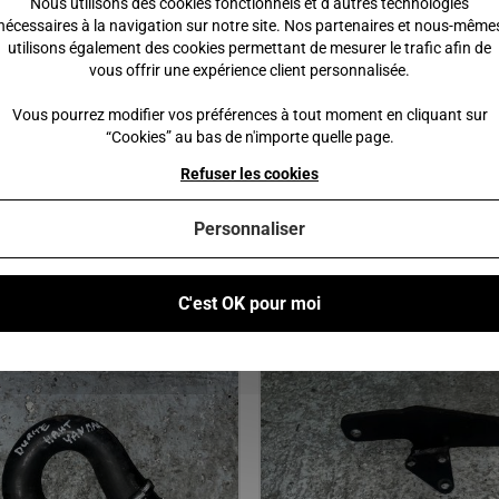
Nous utilisons des cookies fonctionnels et d’autres technologies
XTOO RS, OPTIMAX, IXO, JSRC,
nécessaires à la navigation sur notre site. Nos partenaires et nous-même
JS50L, JS60 / DUE 3, 5 ET 6 /
utilisons également des cookies permettant de mesurer le trafic afin de
CH28, CH40, CH46 / BELLIER 
vous offrir une expérience client personnalisée.
ROXSY /
Vous pourrez modifier vos préférences à tout moment en cliquant sur
 €
150,00 €
“Cookies” au bas de n'importe quelle page.
Refuser les cookies
 au panier
Ajouter au panier
Personnaliser
C'est OK pour moi
Vous pourriez également être intéressé par