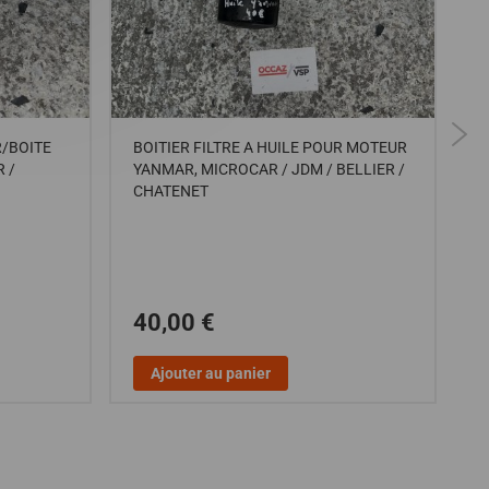
R/BOITE
BOITIER FILTRE A HUILE POUR MOTEUR
M
 /
YANMAR, MICROCAR / JDM / BELLIER /
L
CHATENET
M
5
40,00 €
Ajouter au panier