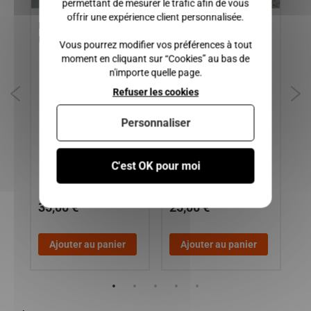
permettant de mesurer le trafic afin de vous
offrir une expérience client personnalisée.
PEDALIER CHATENET
CHARNIERE DE PORTE
PO
BAROODER, MEDIA
GAUCHE CHATENET
CH
Vous pourrez modifier vos préférences à tout
MEDIA, SPEEDINO,
BA
moment en cliquant sur “Cookies” au bas de
BAROODER
n'importe quelle page.
Refuser les cookies
Personnaliser
C'est OK pour moi
35,00 €
25,00 €
1
Ajouter au panier
Ajouter au panier