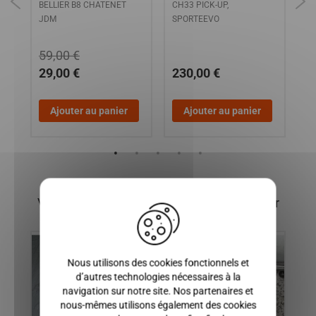
BELLIER B8 CHATENET
CH33 PICK-UP,
MC
JDM
SPORTEEVO
MG
BA
CH2
59,00 €
29,00 €
230,00 €
1
Ajouter au panier
Ajouter au panier
X
Vous pourriez également être intéressé par
Nous utilisons des cookies fonctionnels et
d’autres technologies nécessaires à la
navigation sur notre site. Nos partenaires et
nous-mêmes utilisons également des cookies