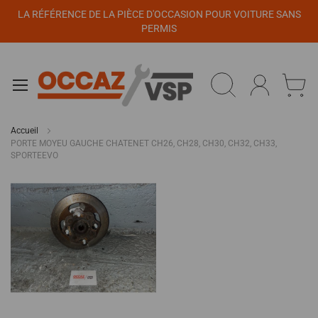
Panneau de gestion des cookies
LA RÉFÉRENCE DE LA PIÈCE D'OCCASION POUR VOITURE SANS
PERMIS
Accueil
PORTE MOYEU GAUCHE CHATENET CH26, CH28, CH30, CH32, CH33,
SPORTEEVO
Passer
à
la
fin
de
la
galerie
d’images
Passer