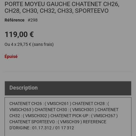
PORTE MOYEU GAUCHE CHATENET CH26,
au
début
CH28, CH30, CH32, CH33, SPORTEEVO
de
Référence
298
la
Galerie
119,00 €
d’images
Ou 4 x 29,75 € (sans frais)
Épuisé
Description
CHATENET CH26 : ( VMSCH261 ) CHATENET CH28 : (
VMSCH263 ) CHATENET CH30 : ( VMSCH301 ) CHATENET
CH32 : ( VMSCH302 ) CHATENET PICK-UP : ( VMSCH267 )
CHATENET SPORTEEVO : ( VMSCH39 ) REFERENCE
D'ORIGINE : 01.17.312 / 01 17 312