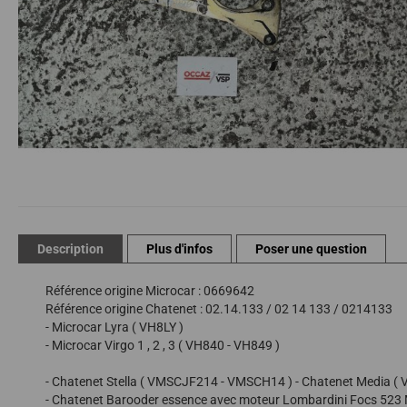
Passer
au
début
de
Description
Plus d'infos
Poser une question
la
Galerie
Référence origine Microcar : 0669642
d’images
Référence origine Chatenet : 02.14.133 / 02 14 133 / 0214133
- Microcar Lyra ( VH8LY )
- Microcar Virgo 1 , 2 , 3 ( VH840 - VH849 )
- Chatenet Stella ( VMSCJF214 - VMSCH14 ) - Chatenet Media 
- Chatenet Barooder essence avec moteur Lombardini Focs 523