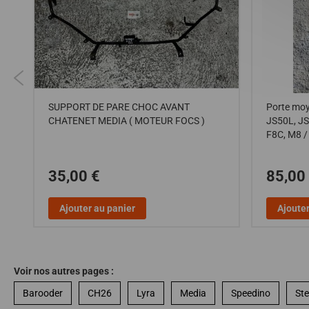
SUPPORT DE PARE CHOC AVANT
Porte moye
CHATENET MEDIA ( MOTEUR FOCS )
JS50L, J
F8C, M8 / 
35,00 €
85,00
Ajouter au panier
Ajouter
Voir nos autres pages :
Barooder
CH26
Lyra
Media
Speedino
Ste