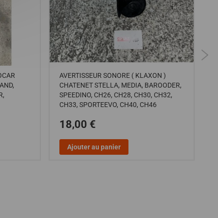
OCAR
AVERTISSEUR SONORE ( KLAXON )
S
LAND,
CHATENET STELLA, MEDIA, BAROODER,
C
R,
SPEEDINO, CH26, CH28, CH30, CH32,
/
CH33, SPORTEEVO, CH40, CH46
D
18,00 €
Ajouter au panier