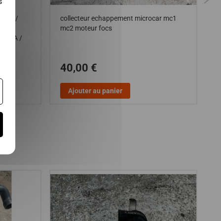
s
ents /
collecteur echappement microcar mc1
S
JDM
mc2 moteur focs
C
 NOVA /
m
40,00 €
Ajouter au panier