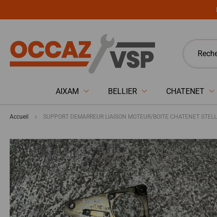
Panneau de gestion des cookies
AIXAM
BELLIER
CHATENET
Accueil
SUPPORT DEMARREUR LIAISON MOTEUR/BOITE CHATENET STELLA, 
Passer
à
la
fin
de
la
galerie
d’images