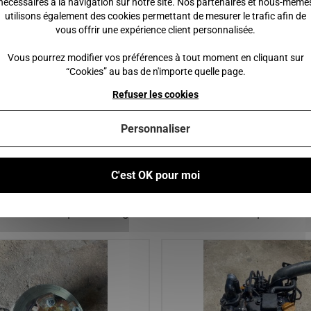
nécessaires à la navigation sur notre site. Nos partenaires et nous-même
utilisons également des cookies permettant de mesurer le trafic afin de
e phare sans anti brouillard /
Demarreur lombardini focs 90 d
vous offrir une expérience client personnalisée.
 VEHICULES DE VOITURES
CHATENET MEDIA, STELLA / 
RMIS
TITANE 1-2-3 / LIGIER AMBRA,
Vous pourrez modifier vos préférences à tout moment en cliquant sur
MICROCAR LYRA, VIRGO 1
“Cookies” au bas de n'importe quelle page.
 €
72,00 €
89,00 €
Refuser les cookies
Personnaliser
 au panier
Ajouter au panier
C'est OK pour moi
Vous pourriez également être intéressé par