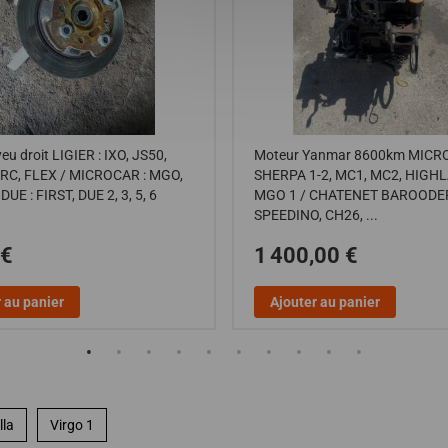
u droit LIGIER : IXO, JS50,
Moteur Yanmar 8600km MICR
SRC, FLEX / MICROCAR : MGO,
SHERPA 1-2, MC1, MC2, HIGH
DUE : FIRST, DUE 2, 3, 5, 6
MGO 1 / CHATENET BAROODE
SPEEDINO, CH26, ...
 €
1 400,00 €
 au panier
Ajouter au panier
lla
Virgo 1