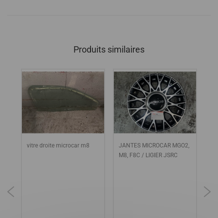
Produits similaires
vitre droite microcar m8
JANTES MICROCAR MGO2,
SU
M8, F8C / LIGIER JSRC
LO
PR
XT
R,
OP
JS
MG