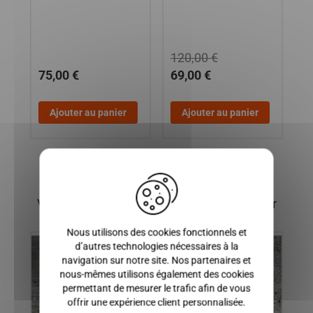
F8
120,00 €
75,00 €
69,00 €
1
Ajouter au panier
Ajouter au panier
X
Vous pourriez également être intéressé par
Nous utilisons des cookies fonctionnels et
d’autres technologies nécessaires à la
navigation sur notre site. Nos partenaires et
nous-mêmes utilisons également des cookies
permettant de mesurer le trafic afin de vous
offrir une expérience client personnalisée.