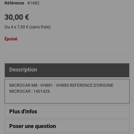
Référence
1682
de
la
30,00 €
Galerie
d’images
Ou 4 x 7,50 € (sans frais)
Épuisé
Description
MICROCAR M8 : VH881 - VH885 REFERENCE D'ORIGINE
MICROCAR : 1401426
Plus d'infos
Poser une question